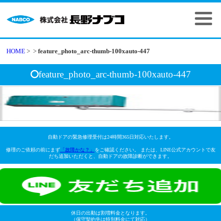
HOME
>
>
feature_photo_arc-thumb-100xauto-447
feature_photo_arc-thumb-100xauto-447
自動ドアの緊急修理受付は24時間365日対応いたします。
修理のご依頼の前にまず
「故障かな？」
をご確認ください。 または、LINE公式アカウントで友
だち追加いただくと、自動ドアの故障診断ができます。
休日の出動は割増料金となります。
（保守契約先は特別料金にて対応）