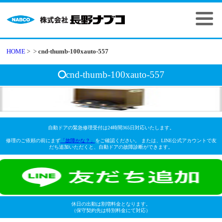
HOME
>
>
cnd-thumb-100xauto-557
cnd-thumb-100xauto-557
自動ドアの緊急修理受付は24時間365日対応いたします。
修理のご依頼の前にまず
「故障かな？」
をご確認ください。 または、LINE公式アカウントで友
だち追加いただくと、自動ドアの故障診断ができます。
休日の出動は割増料金となります。
（保守契約先は特別料金にて対応）