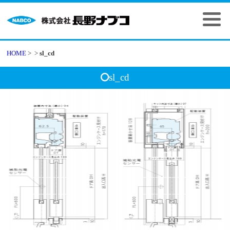
HOME
>
>
sl_cd
sl_cd