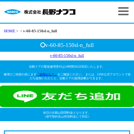
HOME
>
>
v-60-85-150sl-n_full
v-60-85-150sl-n_full
v-60-85-150sl-n_full
自動ドアの緊急修理受付は24時間365日対応いたします。
修理のご依頼の前にまず
「故障かな？」
をご確認ください。 または、LINE公式アカウントで友
だち追加いただくと、自動ドアの故障診断ができます。
休日の出動は割増料金となります。
（保守契約先は特別料金にて対応）