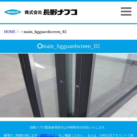
HOME
>
>
main_hgguardscreen_02
main_hgguardscreen_02
自動ドアの緊急修理受付は24時間365日対応いたします。
修理のご依頼の前にまず
「故障かな？」
をご確認ください。 または、LINE公式アカウントで友