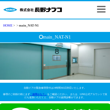
HOME
>
>
main_NAT-N1
main_NAT-N1
自動ドアの緊急修理受付は24時間365日対応いたします。
修理のご依頼の前にまず
「故障かな？」
をご確認ください。 または、LINE公式アカウントで友
だち追加いただくと、自動ドアの故障診断ができます。