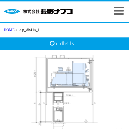
HOME
>
>
p_dh41s_1
p_dh41s_1