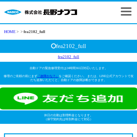
HOME
>
>
fea2102_full
fea2102_full
fea2102_full
自動ドアの緊急修理受付は24時間365日対応いたします。
修理のご依頼の前にまず
「故障かな？」
をご確認ください。 または、LINE公式アカウントで友
だち追加いただくと、自動ドアの故障診断ができます。
休日の出動は割増料金となります。
（保守契約先は特別料金にて対応）