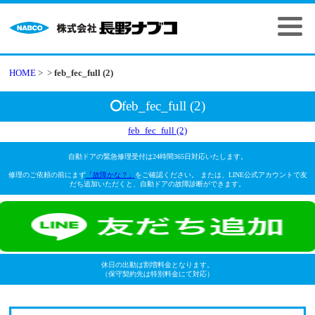
HOME
>
>
feb_fec_full (2)
feb_fec_full (2)
feb_fec_full (2)
自動ドアの緊急修理受付は24時間365日対応いたします。
修理のご依頼の前にまず
「故障かな？」
をご確認ください。 または、LINE公式アカウントで友
だち追加いただくと、自動ドアの故障診断ができます。
休日の出動は割増料金となります。
（保守契約先は特別料金にて対応）