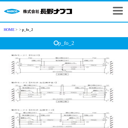
HOME
>
>
p_fo_2
p_fo_2