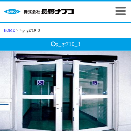
HOME
>
>
p_gt710_3
p_gt710_3