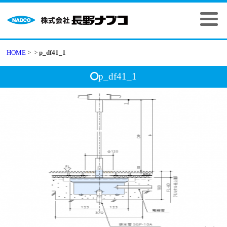
HOME
>
>
p_df41_1
p_df41_1