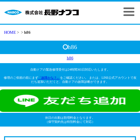
HOME
>
>
h86
h86
h86
自動ドアの緊急修理受付は24時間365日対応いたします。
修理のご依頼の前にまず
「故障かな？」
をご確認ください。 または、LINE公式アカウントで友
だち追加いただくと、自動ドアの故障診断ができます。
休日の出動は割増料金となります。
（保守契約先は特別料金にて対応）