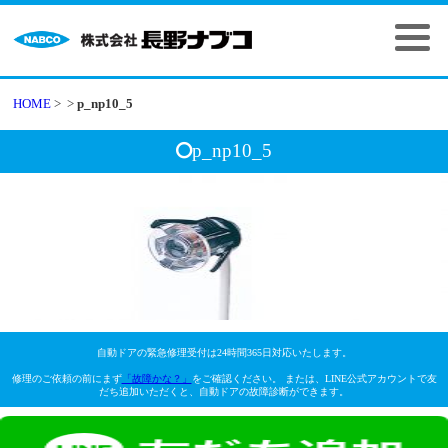
HOME
>
>
p_np10_5
p_np10_5
自動ドアの緊急修理受付は24時間365日対応いたします。
修理のご依頼の前にまず
「故障かな？」
をご確認ください。 または、LINE公式アカウントで友
だち追加いただくと、自動ドアの故障診断ができます。