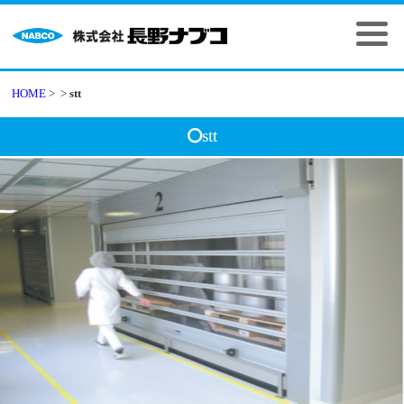
HOME
>
>
stt
stt