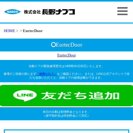
HOME
>
>
EurtecDoor
EurtecDoor
EurtecDoor
自動ドアの緊急修理受付は24時間365日対応いたします。
修理のご依頼の前にまず
「故障かな？」
をご確認ください。 または、LINE公式アカウントで友
だち追加いただくと、自動ドアの故障診断ができます。
休日の出動は割増料金となります。
（保守契約先は特別料金にて対応）