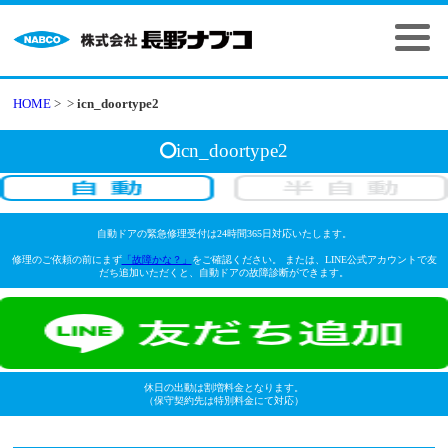
HOME
>
>
icn_doortype2
icn_doortype2
自動ドアの緊急修理受付は24時間365日対応いたします。
修理のご依頼の前にまず
「故障かな？」
をご確認ください。 または、LINE公式アカウントで友
だち追加いただくと、自動ドアの故障診断ができます。
休日の出動は割増料金となります。
（保守契約先は特別料金にて対応）