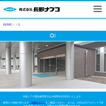
HOME
>
>
2
2
自動ドアの緊急修理受付は24時間365日対応いたします。
修理のご依頼の前にまず
「故障かな？」
をご確認ください。 または、LINE公式アカウントで友
だち追加いただくと、自動ドアの故障診断ができます。