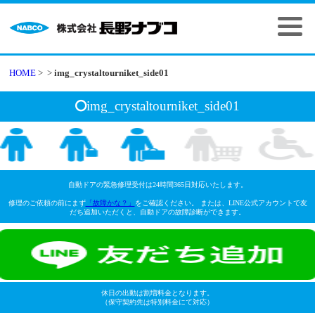
HOME
>
>
img_crystaltourniket_side01
img_crystaltourniket_side01
自動ドアの緊急修理受付は24時間365日対応いたします。
修理のご依頼の前にまず
「故障かな？」
をご確認ください。 または、LINE公式アカウントで友
だち追加いただくと、自動ドアの故障診断ができます。
休日の出動は割増料金となります。
（保守契約先は特別料金にて対応）