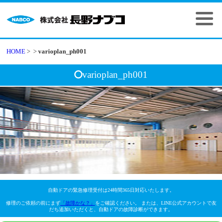
HOME
>
>
varioplan_ph001
varioplan_ph001
自動ドアの緊急修理受付は24時間365日対応いたします。
修理のご依頼の前にまず
「故障かな？」
をご確認ください。 または、LINE公式アカウントで友
だち追加いただくと、自動ドアの故障診断ができます。