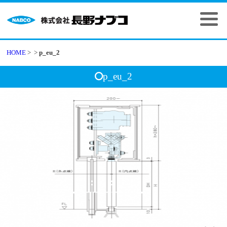
HOME
>
>
p_eu_2
p_eu_2