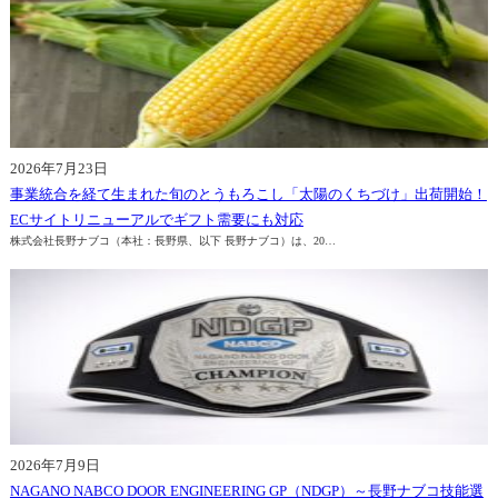
オフィスビル
新築
店舗・コンビニエンスストア
リニューアル
2026年7月23日
事業統合を経て生まれた旬のとうもろこし「太陽のくちづけ」出荷開始！
ECサイトリニューアルでギフト需要にも対応
株式会社長野ナブコ（本社：長野県、以下 長野ナブコ）は、20…
メンテナンス
商業施設
老健施設
修理
2026年7月9日
NAGANO NABCO DOOR ENGINEERING GP（NDGP）～長野ナブコ技能選