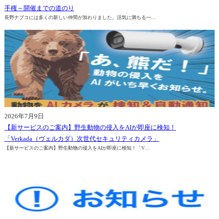
学校
戸建住宅
手権～開催までの道のり
長野ナブコには多くの新しい仲間が加わりました。活気に満ちる一…
集合住宅
医療関係施設
2026年7月9日
【新サービスのご案内】野生動物の侵入をAIが即座に検知！
「Verkada（ヴェルカダ）次世代セキュリティカメラ」
【新サービスのご案内】野生動物の侵入をAIが即座に検知！「V…
工場・倉庫
ホテル・宿泊施設