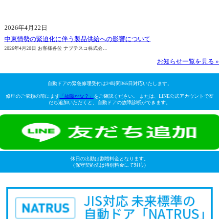
2026年4月22日
中東情勢の緊迫化に伴う製品供給への影響について
2026年4月20日 お客様各位 ナブテスコ株式会…
お知らせ一覧を見る »
自動ドアの緊急修理受付は24時間365日対応いたします。
修理のご依頼の前にまず
「故障かな？」
をご確認ください。 または、LINE公式アカウントで友
だち追加いただくと、自動ドアの故障診断ができます。
休日の出動は割増料金となります。
（保守契約先は特別料金にて対応）