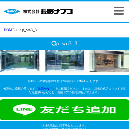
HOME
>
>
p_wo3_3
p_wo3_3
自動ドアの緊急修理受付は24時間365日対応いたします。
修理のご依頼の前にまず
「故障かな？」
をご確認ください。 または、LINE公式アカウントで友
だち追加いただくと、自動ドアの故障診断ができます。
休日の出動は割増料金となります。