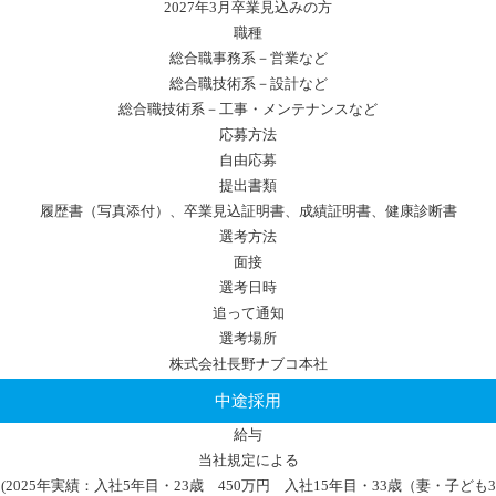
2027年3月卒業見込みの方
職種
総合職事務系－営業など
総合職技術系－設計など
総合職技術系－工事・メンテナンスなど
応募方法
自由応募
提出書類
履歴書（写真添付）、卒業見込証明書、成績証明書、健康診断書
選考方法
面接
選考日時
追って通知
選考場所
株式会社長野ナブコ本社
中途採用
給与
当社規定による
(2025年実績：入社5年目・23歳 450万円 入社15年目・33歳（妻・子ども3