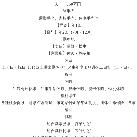
人） 650万円)
諸手当
通勤手当、家族手当、住宅手当他
【昇給】年1回
【賞与】年2回（7月・12月）
勤務地
【支店】長野・松本
【営業所】佐久・駒ヶ根
休日
土・日・祝日（月1回土曜出勤あり）／来年度より週休二日制（土・日）、
祝日
休暇
年次有給休暇、年末年始休暇、夏季休暇、慶弔休暇、特別休暇
福利厚生
各種社会保険、財形貯蓄制度、確定給付企業年金制度、団体生命保険、食事
補助
職種
総合職事務系－営業など
総合職技術系－設計など