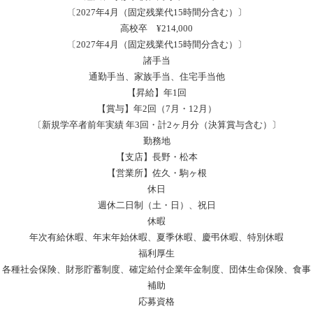
〔2027年4月（固定残業代15時間分含む）〕
高校卒 ¥214,000
〔2027年4月（固定残業代15時間分含む）〕
諸手当
通勤手当、家族手当、住宅手当他
【昇給】年1回
【賞与】年2回（7月・12月）
〔新規学卒者前年実績 年3回・計2ヶ月分（決算賞与含む）〕
勤務地
【支店】長野・松本
【営業所】佐久・駒ヶ根
休日
週休二日制（土・日）、祝日
休暇
年次有給休暇、年末年始休暇、夏季休暇、慶弔休暇、特別休暇
福利厚生
各種社会保険、財形貯蓄制度、確定給付企業年金制度、団体生命保険、食事
補助
応募資格