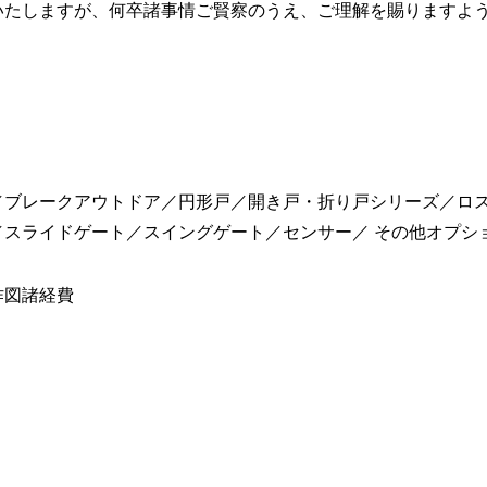
いたしますが、何卒諸事情ご賢察のうえ、ご理解を賜りますよ
／ブレークアウトドア／円形戸／開き戸・折り戸シリーズ／ロス
スライドゲート／スイングゲート／センサー／ その他オプシ
作図諸経費