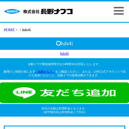
HOME
>
>
hds4i
hds4i
hds4i
自動ドアの緊急修理受付は24時間365日対応いたします。
修理のご依頼の前にまず
「故障かな？」
をご確認ください。 または、LINE公式アカウントで友
だち追加いただくと、自動ドアの故障診断ができます。
休日の出動は割増料金となります。
（保守契約先は特別料金にて対応）