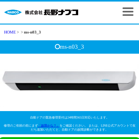
HOME
>
>
ms-n03_3
ms-n03_3
自動ドアの緊急修理受付は24時間365日対応いたします。
修理のご依頼の前にまず
「故障かな？」
をご確認ください。 または、LINE公式アカウントで友
だち追加いただくと、自動ドアの故障診断ができます。