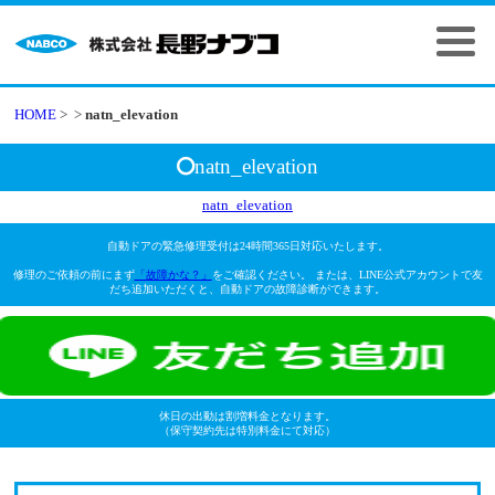
HOME
>
>
natn_elevation
natn_elevation
natn_elevation
自動ドアの緊急修理受付は24時間365日対応いたします。
修理のご依頼の前にまず
「故障かな？」
をご確認ください。 または、LINE公式アカウントで友
だち追加いただくと、自動ドアの故障診断ができます。
休日の出動は割増料金となります。
（保守契約先は特別料金にて対応）