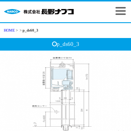
HOME
>
>
p_ds60_3
p_ds60_3