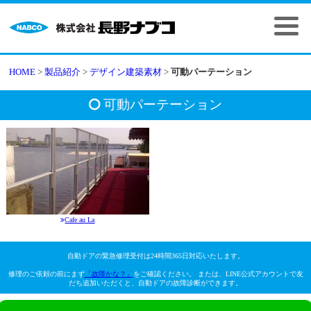
HOME
>
製品紹介
>
デザイン建築素材
>
可動パーテーション
可動パーテーション
Cafe au La
自動ドアの緊急修理受付は24時間365日対応いたします。
修理のご依頼の前にまず
「故障かな？」
をご確認ください。 または、LINE公式アカウントで友
だち追加いただくと、自動ドアの故障診断ができます。