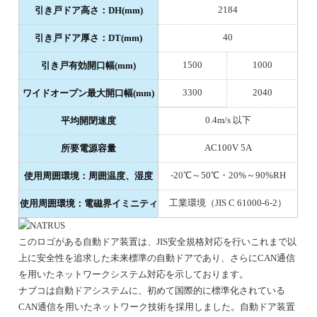
2184
引き戸ドア高さ：DH(mm)
40
引き戸ドア厚さ：DT(mm)
1500
1000
引き戸有効開口幅(mm)
3300
2040
ワイドオープン最大開口幅(mm)
0.4m/s 以下
平均開閉速度
AC100V 5A
所要電源容量
-20℃～50℃・20%～90%RH
使用周囲環境：周囲温度、湿度
工業環境（JIS C 61000-6-2）
使用周囲環境：電磁界イミニティ
このロゴがある自動ドア装置は、JIS安全規格対応を行いこれまで以
上に安全性を追求した未来標準の自動ドアであり、さらにCAN通信
を用いたネットワークシステム対応を示しております。
ナブコは自動ドアシステムに、初めて国際的に標準化されている
CAN通信を用いたネットワーク技術を採用しました。自動ドア装置