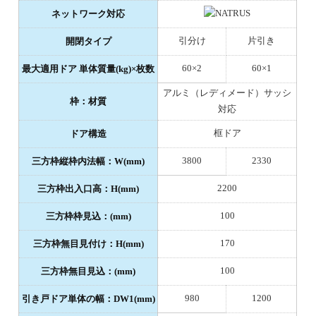
ネットワーク対応
引分け
片引き
開閉タイプ
60×2
60×1
最大適用ドア 単体質量(kg)×枚数
アルミ（レディメード）サッシ
枠：材質
対応
框ドア
ドア構造
3800
2330
三方枠縦枠内法幅：W(mm)
2200
三方枠出入口高：H(mm)
100
三方枠枠見込：(mm)
170
三方枠無目見付け：H(mm)
100
三方枠無目見込：(mm)
980
1200
引き戸ドア単体の幅：DW1(mm)