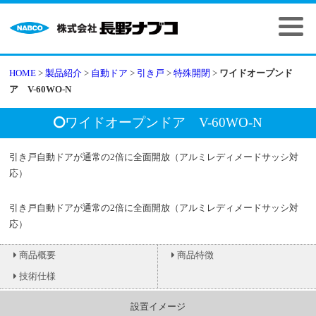
HOME
>
製品紹介
>
自動ドア
>
引き戸
>
特殊開閉
>
ワイドオープンド
ア V-60WO-N
ワイドオープンドア V-60WO-N
引き戸自動ドアが通常の2倍に全面開放（アルミレディメードサッシ対
応）
引き戸自動ドアが通常の2倍に全面開放（アルミレディメードサッシ対
応）
商品概要
商品特徴
技術仕様
姿図（引分け）
設置イメージ
縦断面図