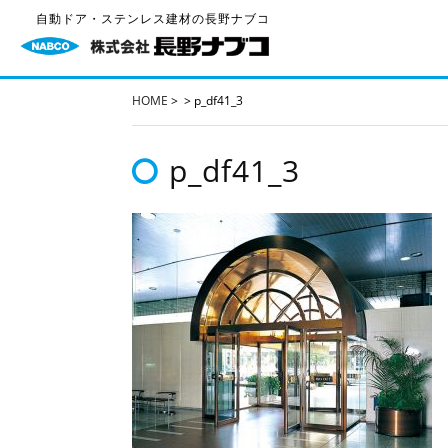
自動ドア・ステンレス建材の長野ナブコ
HOME
>
>
p_df41_3
p_df41_3