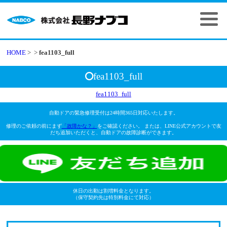
HOME
>
>
fea1103_full
fea1103_full
fea1103_full
自動ドアの緊急修理受付は24時間365日対応いたします。
修理のご依頼の前にまず
「故障かな？」
をご確認ください。 または、LINE公式アカウントで友
だち追加いただくと、自動ドアの故障診断ができます。
休日の出動は割増料金となります。
（保守契約先は特別料金にて対応）