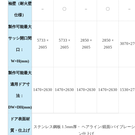
袖壁（耐火壁
–
〇
–
〇
–
仕様）
製作可能最大
サッシ開口間
5733 ×
5733 ×
2850 ×
2850 ×
3070×27
2605
2605
2605
2605
口：
W×H(mm)
製作可能最大
適用ドア寸
1470×2630
1470×2630
1470×2630
1470×2630
1530×27
法：
DW×DH(mm)
ドア表面材
ステンレス鋼板 1.5mm厚・ ヘアライン/鏡面/バイブレー
質・仕上げ
ン仕上げ