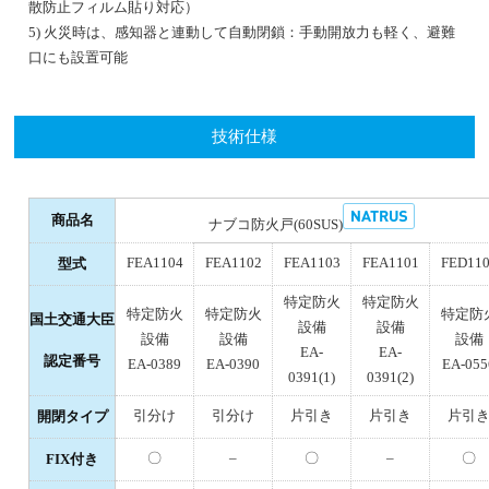
散防止フィルム貼り対応）
5) 火災時は、感知器と連動して自動閉鎖：手動開放力も軽く、避難
口にも設置可能
技術仕様
商品名
ナブコ防火戸(60SUS)
FEA1104
FEA1102
FEA1103
FEA1101
FED11
型式
特定防火
特定防火
特定防火
特定防火
特定防
国土交通大臣
設備
設備
設備
設備
設備
EA-
EA-
認定番号
EA-0389
EA-0390
EA-055
0391(1)
0391(2)
引分け
引分け
片引き
片引き
片引
開閉タイプ
〇
–
〇
–
〇
FIX付き