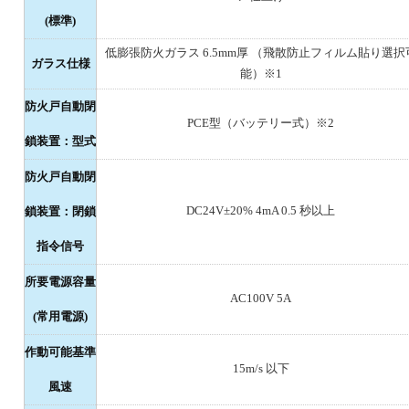
(標準)
低膨張防火ガラス 6.5mm厚 （飛散防止フィルム貼り選択
ガラス仕様
能）※1
防火戸自動閉
PCE型（バッテリー式）※2
鎖装置：型式
防火戸自動閉
DC24V±20% 4mA 0.5 秒以上
鎖装置：閉鎖
指令信号
所要電源容量
AC100V 5A
(常用電源)
作動可能基準
15m/s 以下
風速