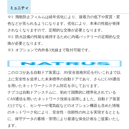
ミュニティ
※1: 飛散防止フィルムは経年劣化により、接着力の低下や変質・変
色などが見られるようになります。劣化により、本来の性能が発揮
されなくなりますので、定期的な交換が必要となります。
※2: 防火設備の性能を維持するために内蔵バッテリーの定期的な交
換が必要となります。
※3: オプションで内外各3光線まで取付可能です。
このロゴがある自動ドア装置は、JIS安全規格対応を行いこれまで以
上に安全性を追求した未来標準の自動ドアであり、さらにCAN通信
を用いたネットワークシステム対応を示しております。
ナブコは自動ドアシステムに、初めて国際的に標準化されている
CAN通信を用いたネットワーク技術を採用しました。自動ドア装置
だけでなく、センサーや電気錠などのオプション機器も含めた情報
のネットワーク化により、安全性・信頼性の向上を実現するととも
に、保守データの蓄積・管理により最適な保全計画をご提案いたし
ます。