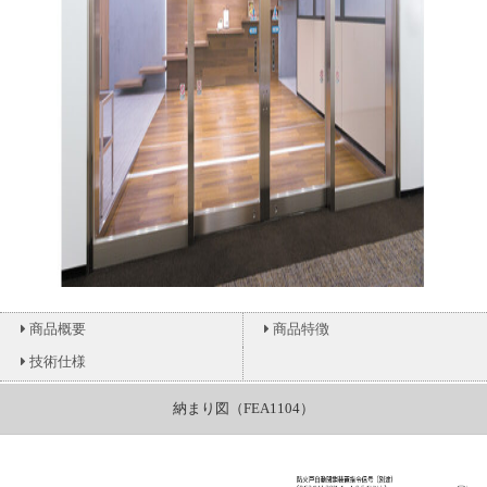
商品概要
商品特徴
技術仕様
納まり図（FEA1104）
基本納まり
CLOSE