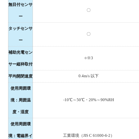
無目付センサ
〇
ー
タッチセンサ
〇
ー
補助光電セン
○※3
サー縦枠取付
0.4m/s 以下
平均開閉速度
使用周囲環
-10℃～50℃・20%～90%RH
境：周囲温
度・湿度
使用周囲環
工業環境（JIS C 61000-6-2）
境：電磁界イ