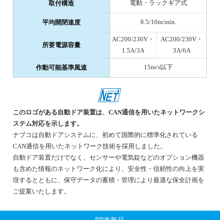
電動・ラックギア式
取付構造
8.5/10m/min.
平均開閉速度
AC200/230V・
AC200/230V・
所要電源容量
1.5A/3A
3A/6A
15m/s以下
作動可能基準風速
このロゴがある自動ドア装置は、CAN通信を用いたネットワークシ
ステム対応を示します。
ナブコは自動ドアシステムに、初めて国際的に標準化されている
CAN通信を用いたネットワーク技術を採用しました。
自動ドア装置だけでなく、センサーや電気錠などのオプション機器
も含めた情報のネットワーク化により、安全性・信頼性の向上を実
現するとともに、保守データの蓄積・管理により最適な保全計画を
ご提案いたします。