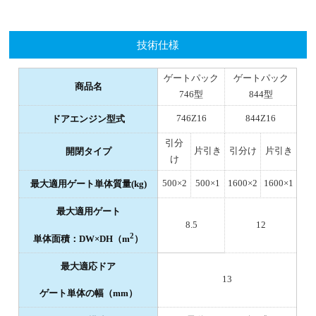
技術仕様
ゲートパック
ゲートパック
商品名
746型
844型
746Z16
844Z16
ドアエンジン型式
引分
片引き
引分け
片引き
開閉タイプ
け
500×2
500×1
1600×2
1600×1
最大適用ゲート単体質量(kg)
最大適用ゲート
8.5
12
2
単体面積：DW×DH（m
）
最大適応ドア
13
ゲート単体の幅（mm）