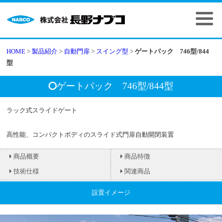
HOME
>
製品紹介
>
自動門扉
>
スイング型
>
ゲートパック 746型/844
型
ゲートパック 746型/844型
ラック式スライドゲート
高性能、コンパクトボディのスライド式門扉自動開閉装置
商品概要
商品特徴
技術仕様
関連商品
設置イメージ
駆動蔵置
断面図
姿図
CLOSE