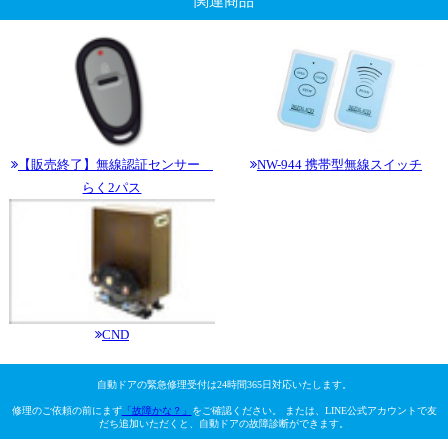
関連商品
【販売終了】無線認証センサー
NW-944 携帯型無線スイッチ
らく2パス
CND
自動ドアの緊急修理受付は24時間365日対応いたします。
修理のご依頼の前にまず
「故障かな？」
をご確認ください。 または、LINE公式アカウントで友
だち追加いただくと、自動ドアの故障診断ができます。